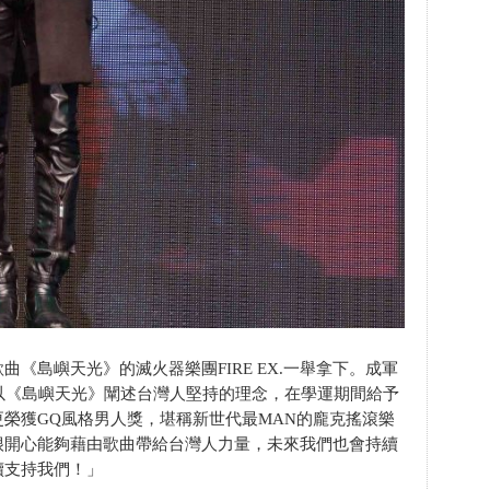
《島嶼天光》的滅火器樂團FIRE EX.一舉拿下。成軍
以《島嶼天光》闡述台灣人堅持的理念，在學運期間給予
榮獲GQ風格男人獎，堪稱新世代最MAN的龐克搖滾樂
很開心能夠藉由歌曲帶給台灣人力量，未來我們也會持續
續支持我們！」