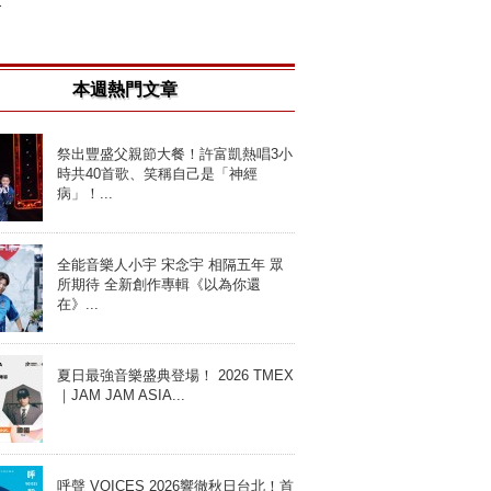
.
本週熱門文章
祭出豐盛父親節大餐！許富凱熱唱3小
時共40首歌、笑稱自己是「神經
病」！...
全能音樂人小宇 宋念宇 相隔五年 眾
所期待 全新創作專輯《以為你還
在》...
夏日最強音樂盛典登場！ 2026 TMEX
｜JAM JAM ASIA...
呼聲 VOICES 2026響徹秋日台北！首