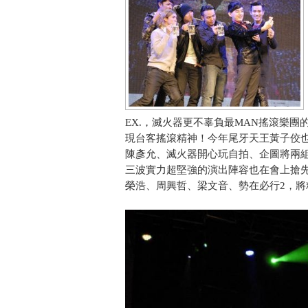
EX.，滅火器更不辜負最MAN搖滾樂
現台客搖滾精神！今年尾牙天王黃子佼也再
陳彥允、滅火器開心玩自拍、企圖將兩組
三波實力超堅強的演出陣容也在會上搶
榮浩、周興哲、梁文音、勢在必行2，