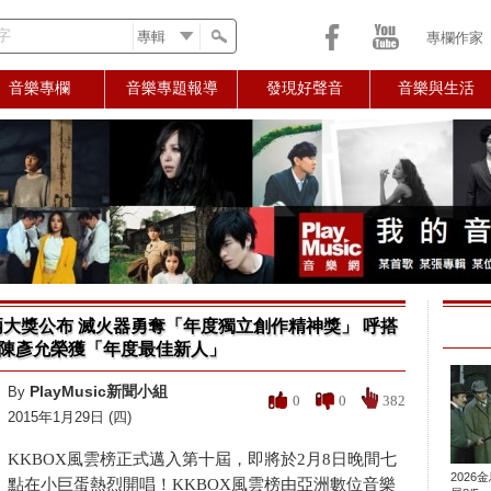
字
專欄作家
音樂專欄
音樂專題報導
發現好聲音
音樂與生活
兩大獎公布 滅火器勇奪「年度獨立創作精神獎」 呼搭
星陳彥允榮獲「年度最佳新人」
PlayMusic新聞小組
By
0
0
382
2015年1月29日 (四)
KKBOX風雲榜正式邁入第十屆，即將於2月8日晚間七
2026
點在小巨蛋熱烈開唱！KKBOX風雲榜由亞洲數位音樂