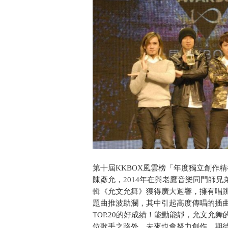
第十屆KKBOX風雲榜「年度獨立創作
陳彥允，2014年在與老鷹音樂同門師
輯《允文允舞》獲得廣大迴響，擁有唱
題曲推波助瀾，其中引起高度傳唱的插曲
TOP.20的好成績！能動能靜，允文
位歌手之路外，未來也會努力創作，期