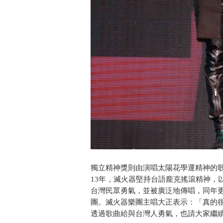
獨立精神獎則由演唱太陽花學運精神的歌曲
13年，滅火器堅持台語龐克搖滾精神，
台灣民眾勇氣，並被廣泛地傳唱，同年更
團。滅火器樂團主唱大正表示：「真的
透過歌曲給與台灣人勇氣，也請大家繼