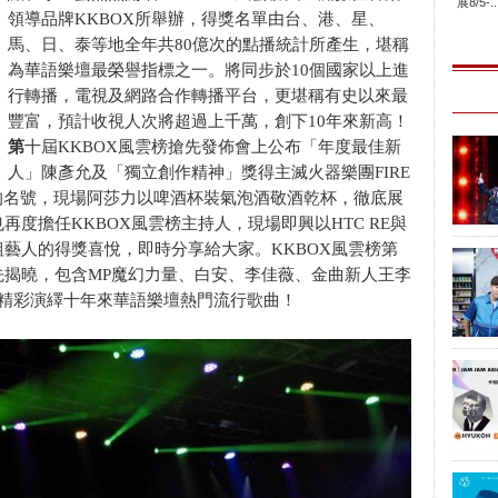
展8/5-..
領導品牌KKBOX所舉辦，得獎名單由台、港、星、
馬、日、泰等地全年共80億次的點播統計所產生，堪稱
為華語樂壇最榮譽指標之一。將同步於10個國家以上進
行轉播，電視及網路合作轉播平台，更堪稱有史以來最
豐富，預計收視人次將超過上千萬，創下10年來新高！
第
十屆KKBOX風雲榜搶先發佈會上公布「年度最佳新
人」陳彥允及「獨立創作精神」獎得主滅火器樂團FIRE
團的名號，現場阿莎力以啤酒杯裝氣泡酒敬酒乾杯，徹底展
度擔任KKBOX風雲榜主持人，現場即興以HTC RE與
藝人的得獎喜悅，即時分享給大家。KKBOX風雲榜第
先揭曉，包含MP魔幻力量、白安、李佳薇、金曲新人王李
將精彩演繹十年來華語樂壇熱門流行歌曲！