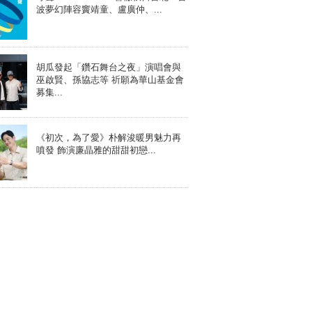
波夢幻陣容竇靖童、盧廣仲、...
胡瓜發起「鑽石舞台之夜」演唱會與
巫啟賢、孫協志等 祈願為華山基金會
募集...
《初次，為了愛》朴解浚暖男魅力再
噴發 飾演廉晶雅的甜甜初戀...