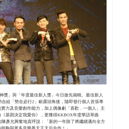
精神獎」與「年度最佳新人獎」今日搶先揭曉。最佳新人
兄弟合組「勢在必行2」嶄露頭角後，隨即發行個人首張專
跳實力及音樂創作能力，加上偶像劇「喜歡．一個人」主
《基因決定我愛你》，更獲得KKBOX年度華語單曲
允舞的陳彥允興奮地直呼說：「新的一年除了將繼續邁向全方
待能夠與更多音樂界天王天后合作！」