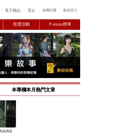
|
|
|
電子雜誌
電台
|
免費註冊
會員登入
投票活動
P-music榜單
本專欄本月熱門文章
金馬經典影