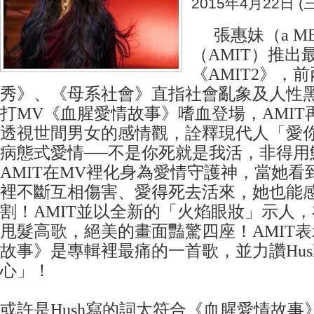
2015年4月22日 (三
張惠妹（a M
（AMIT）推出
《AMIT2》，
秀》、《母系社會》直指社會亂象及人性
打MV《血腥愛情故事》嗜血登場，AMIT
透視世間男女的感情觀，詮釋現代人「愛
病態式愛情──不是你死就是我活，非得用
AMIT在MV裡化身為愛情守護神，當她看
裡不斷互相傷害、愛得死去活來，她也能
割！AMIT並以全新的「火焰眼妝」示人
甩髮高歌，絕美的畫面豔驚四座！AMIT
故事》是專輯裡最痛的一首歌，並力讚Hus
心」！
或許是Hush寫的詞太符合《血腥愛情故事