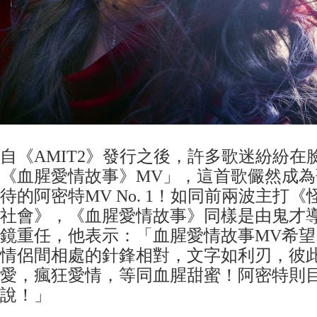
自《AMIT2》發行之後，許多歌迷紛紛在
《血腥愛情故事》MV」，這首歌儼然成
待的阿密特MV No. 1！如同前兩波主打
社會》，《血腥愛情故事》同樣是由鬼才
鏡重任，他表示：「血腥愛情故事MV希
情侶間相處的針鋒相對，文字如利刃，彼
愛，瘋狂愛情，等同血腥甜蜜！阿密特則
說！」