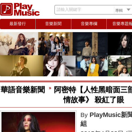
請輸入關鍵字
最新發行
音樂新聞
音樂專欄
音樂專題
華語音樂新聞
阿密特【人性黑暗面三
情故事》 殺紅了眼
PlayMusic新
By
組