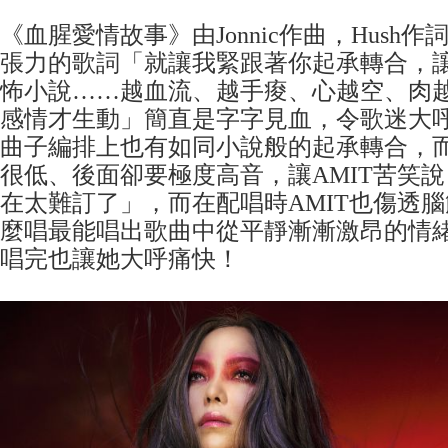
《血腥愛情故事》由Jonnic作曲，Hush
張力的歌詞「就讓我緊跟著你起承轉合，
怖小說……越血流、越手痠、心越空、肉
感情才生動」簡直是字字見血，令歌迷大
曲子編排上也有如同小說般的起承轉合，
很低、後面卻要極度高音，讓AMIT苦笑說
在太難訂了」，而在配唱時AMIT也傷透
麼唱最能唱出歌曲中從平靜漸漸激昂的情
唱完也讓她大呼痛快！