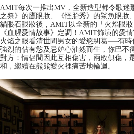
AMIT每次一推出MV，全新造型都令歌迷
之祭》的鷹眼妝、《怪胎秀》的鯊魚眼妝
貓眼石眼妝後，AMIT以全新的「火焰眼
《血腥愛情故事》定調！AMIT飾演的愛
火焰之眼看清世間男女的愛慾糾葛──有時
強烈的佔有慾及忌妒心油然而生，你巴不
對方；情侶間因此互相傷害，兩敗俱傷，
和，繼續在熊熊愛火裡痛苦地輪迴。