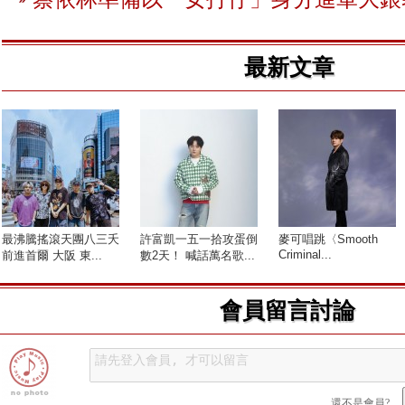
最新文章
最沸騰搖滾天團八三夭
許富凱一五一拾攻蛋倒
麥可唱跳〈Smooth
Criminal...
前進首爾 大阪 東...
數2天！ 喊話萬名歌...
會員留言討論
還不是會員?