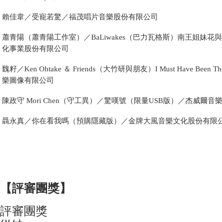
賴佳韋／受寵若驚／福茂唱片音樂股份有限公司
蕭青陽（蕭青陽工作室）／BaLiwakes（巴力瓦格斯）南王姐妹
化事業股份有限公司
魏籽／Ken Ohtake ＆ Friends（大竹研與朋友）I Must Have Be
樂圖像有限公司
陳政守 Mori Chen（守工異）／驚嘆號（限量USB版）／杰威爾音
聶永真／你在看我嗎（預購隱藏版）／金牌大風音樂文化股份有限
【評審團獎】
評審團獎