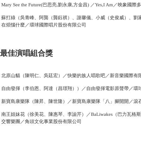
Mary See the Future(巴思亮,劉永康,方金昌) ／Yes,I Am／映
蘇打綠（吳青峰、阿龔（龔鈺祺）、謝馨儀、小威（史俊威）、劉家
在煩惱什麼／環球國際唱片股份有限公司
最佳演唱組合獎
北原山貓（陳明仁、吳廷宏）／快樂的族人唱歌吧／新音樂國際有
自由發揮（李伯恩、阿達（昌璟翔））／自由發揮電影原聲帶／環
新寶島康樂隊（陳昇、陳世隆）／新寶島康樂隊「八」腳開開／滾
南王姐妹花（徐美花、陳惠琴、李諭芹）／BaLiwakes（巴力瓦
交響樂團／角頭文化事業股份有限公司