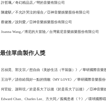
許哲珮／奇幻精品店／彎的音樂有限公司
陳建騏／不允許哭泣的場合／亞神音樂娛樂股份有限公司
蔡健雅／說到愛／亞神音樂娛樂股份有限公司
Joanna Wang／博尼的大冒險／台灣索尼音樂娛樂股份有限公司
最佳單曲製作人獎
呂禎晃、郭文宗／想自由《美妙生活（平裝版）》／華研國際音樂
王治平／請你給我好一點的情敵《MY LOVE》／華研國際音樂股
何官錠、謝和弦／於是長大了以後《於是長大了以後》／亞神音樂
Edward Chan、Charles Lee、方大同／孤獨患者《？》／環球