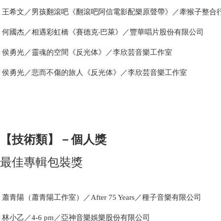
王希文／男孩翻滾吧《翻滾吧阿信電影配樂原聲帶》／牽猴子整合
何國杰／相遇彩虹橋《賽德克‧巴萊》／豐華唱片股份有限公司
侯勇光／靈魂的空間《反光体》／李欣芸音樂工作室
侯勇光／悲而不傷的旅人《反光体》／李欣芸音樂工作室
【技術類】－個人獎
最佳專輯包裝獎
蕭青陽（蕭青陽工作室）／After 75 Years／種子音樂有限公司
林小乙／4-6 pm／亞神音樂娛樂股份有限公司