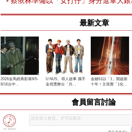
蔡依林準備以「女打仔」身分進軍大銀
最新文章
2026金馬經典影展8/5-
U:NUS、尋人啟事 攜手
金鐘61以「1」開啟新
8/16台中...
金視獎舞台「共...
十年！主視覺「1化...
會員留言討論