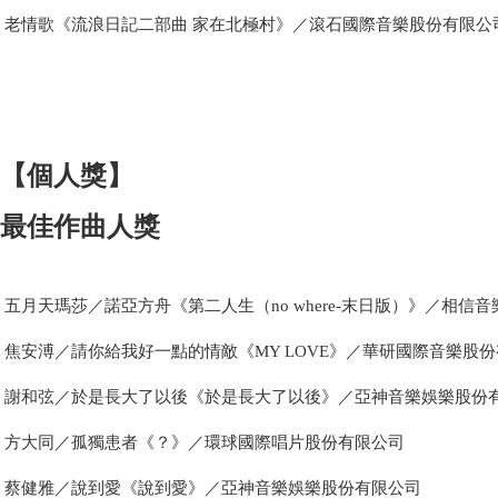
老情歌《流浪日記二部曲 家在北極村》／滾石國際音樂股份有限公司
【個人獎】
最佳作曲人獎
五月天瑪莎／諾亞方舟《第二人生（no where-末日版）》／相信
焦安溥／請你給我好一點的情敵《MY LOVE》／華研國際音樂股
謝和弦／於是長大了以後《於是長大了以後》／亞神音樂娛樂股份
方大同／孤獨患者《？》／環球國際唱片股份有限公司
蔡健雅／說到愛《說到愛》／亞神音樂娛樂股份有限公司