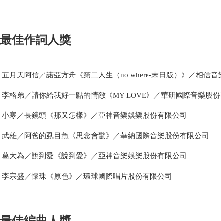
最佳作詞人獎
五月天阿信／諾亞方舟《第二人生（no where-末日版）》／相信
李格弟／請你給我好一點的情敵《MY LOVE》／華研國際音樂股
小寒／長鏡頭《那又怎樣》／亞神音樂娛樂股份有限公司
武雄／阿爸的虱目魚《思念會驚》／華納國際音樂股份有限公司
葛大為／說到愛《說到愛》／亞神音樂娛樂股份有限公司
李宗盛／懷珠《原色》／環球國際唱片股份有限公司
最佳編曲人獎