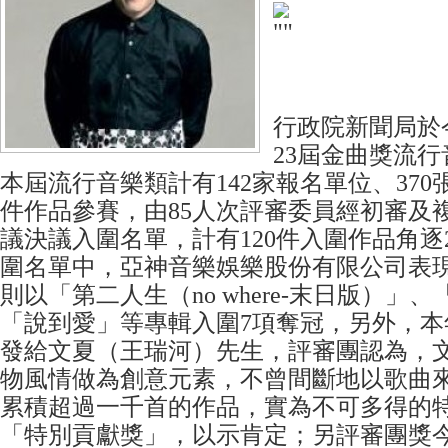
行政院新聞局於
23屆金曲獎流
本屆流行音樂類計有142家報名單位、370張專
件作品參賽，由85人次評審委員經初審及
議決議入圍名單，計有120件入圍作品角逐
圍名單中，亞神音樂娛樂股份有限公司表
則以「第二人生（no where-末日版）」、「
「說到愛」等專輯入圍7項奪冠，另外，本
發給文夏（王瑞河）先生，評審團認為，
物風情做為創意元素，不曾間斷地以歌曲
累積超過一千首的作品，實為不可多得的
「特別貢獻獎」，以示肯定；另評審團獎