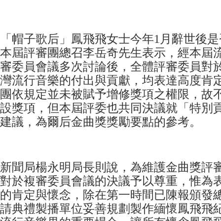
「帽子歌后」鳳飛飛女士今年1月辭世後是
本屆評審團總召李岳奇先生表示，經本屆
審委員會議多次討論後，全體評審委員對
灣流行音樂的付出與貢獻，均表達高度肯
團依規定並未被賦予增修獎項之權限，故
設獎項，但本屆評委也共同決議就「特別
建議，為爾后金曲獎獎勵要點的參考。
新聞局楊永明局長則說，為維護金曲獎評
對於複審委員會議的決議予以尊重，惟為
的肯定與懷念，除在第一時間已陳報頒發
請典禮製播單位妥善規劃製作緬懷鳳飛飛