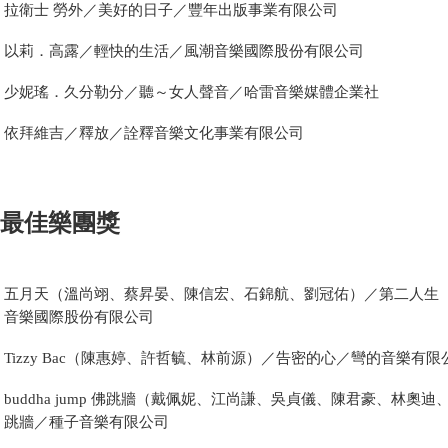
拉衛士 勞外／美好的日子／豐年出版事業有限公司
以莉．高露／輕快的生活／風潮音樂國際股份有限公司
少妮瑤．久分勒分／聽～女人聲音／哈雷音樂媒體企業社
依拜維吉／釋放／詮釋音樂文化事業有限公司
最佳樂團獎
五月天（溫尚翊、蔡昇晏、陳信宏、石錦航、劉冠佑）／第二人生（no 
音樂國際股份有限公司
Tizzy Bac（陳惠婷、許哲毓、林前源）／告密的心／彎的音樂有限
buddha jump 佛跳牆（戴佩妮、江尚謙、吳貞儀、陳君豪、林奧迪、黃宣
跳牆／種子音樂有限公司