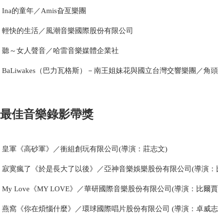
Ina的童年／Amis旮亙樂團
輕快的生活／風潮音樂國際股份有限公司
聽～女人聲音／哈雷音樂媒體企業社
BaLiwakes（巴力瓦格斯）－南王姐妹花與國立台灣交響樂團／
最佳音樂錄影帶獎
皇軍《高砂軍》／衝組創玩有限公司(導演：莊志文)
寂寞瘋了《於是長大了以後》／亞神音樂娛樂股份有限公司(導演：
My Love《MY LOVE》／華研國際音樂股份有限公司(導演：比爾賈
燕窩《你在煩惱什麼》／環球國際唱片股份有限公司 (導演：卓威志