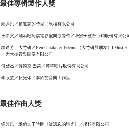
最佳專輯製作人獎
鍾興民／被遺忘的時光／果核有限公司
王希文／翻滾吧阿信電影配樂原聲帶／牽猴子整合行銷股份有限公
鍾適芳、大竹研／Ken Ohtake ＆ Friends（大竹研與朋友）I Must Ha
／大大樹音樂圖像有限公司
何國杰／賽德克‧巴萊／豐華唱片股份有限公司
李欣芸／反光体／李欣芸音樂工作室
最佳作曲人獎
鍾興民／誰偷走了時間《被遺忘的時光》／果核有限公司