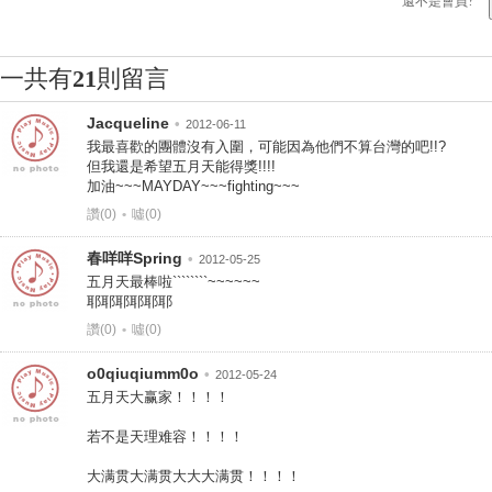
還不是會員?
一共有
21
則留言
Jacqueline
•
2012-06-11
我最喜歡的團體沒有入圍，可能因為他們不算台灣的吧!!?
但我還是希望五月天能得獎!!!!
加油~~~MAYDAY~~~fighting~~~
讚(0)
•
噓(0)
春咩咩Spring
•
2012-05-25
五月天最棒啦````````~~~~~~
耶耶耶耶耶耶
讚(0)
•
噓(0)
o0qiuqiumm0o
•
2012-05-24
五月天大赢家！！！！
若不是天理难容！！！！
大满贯大满贯大大大满贯！！！！