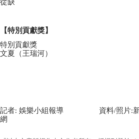
從缺
【特別貢獻獎】
特別貢獻獎
文夏（王瑞河）
記者: 娛樂小組報導 資料/照片:新
網