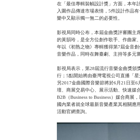
在「最佳專輯裝幀設計獎」方面，本年計
入圍作品傳達市場表情，5件設計作品
樂中又顯示獨一無二的必要性。
影視局同時公布，本屆金曲獎評審團主
的黃韻玲，是全方位創作歌手、作曲家、
年以《初熟之物》專輯獲得第7屆金音
音樂作品，同時在舞臺劇、主持等多元
影視局表示，第28屆流行音樂金曲獎頒
行；5點開始將由臺灣電視公司直播「
另2017金曲國際音樂節將於6月21日
壇、商展交易中心、展示活動、快速媒
B2B（Business to Busines
國內業者就全球最新音樂產業其相關應
活動官網查詢。