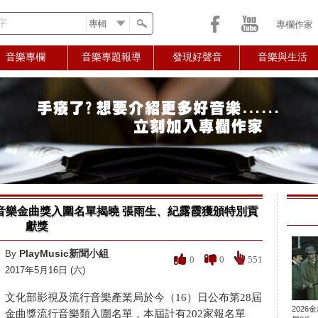
字
專欄作家
音樂專欄
音樂專題報導
發現好聲音
音樂與生活
行音樂金曲獎入圍名單揭曉 張雨生、紀露霞獲頒特別貢
獻獎
PlayMusic新聞小組
By
0
0
551
2017年5月16日 (六)
文化部影視及流行音樂產業局於今（16）日公布第28屆
2026
金曲獎流行音樂類入圍名單，本屆計有202家報名單