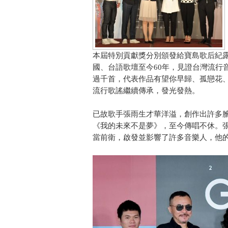
本屆特別貢獻獎分別頒發給寶島歌后紀
國、台語歌壇至今60年，見證台灣流行音
過千首，代表作品有望你早歸、孤戀花
流行歌謠繼續傳承，發光發熱。
已故歌手張雨生才華洋溢，創作出許多
《我的未來不是夢》，至今傳唱不休。
當前衛，啟發並影響了許多音樂人，他