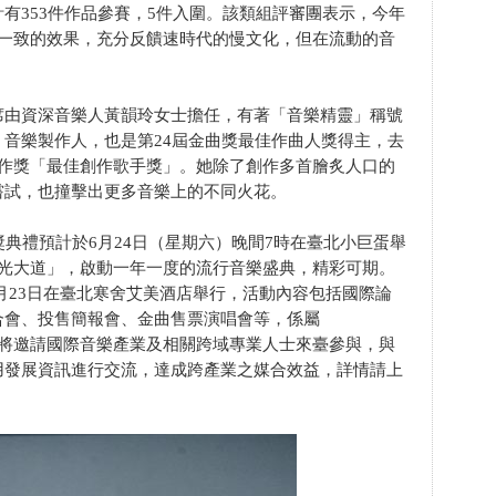
有353件作品參賽，5件入圍。該類組評審團表示，今年
有一致的效果，充分反饋速時代的慢文化，但在流動的音
席由資深音樂人黃韻玲女士擔任，有著「音樂精靈」稱號
音樂製作人，也是第24屆金曲獎最佳作曲人獎得主，去
創作獎「最佳創作歌手獎」。她除了創作多首膾炙人口的
嘗試，也撞擊出更多音樂上的不同火花。
獎典禮預計於6月24日（星期六）晚間7時在臺北小巨蛋舉
星光大道」，啟動一年一度的流行音樂盛典，精彩可期。
至6月23日在臺北寒舍艾美酒店舉行，活動內容包括國際論
合會、投售簡報會、金曲售票演唱會等，係屬
s）媒合商展，將邀請國際音樂產業及相關跨域專業人士來臺參與，與
用發展資訊進行交流，達成跨產業之媒合效益，詳情請上