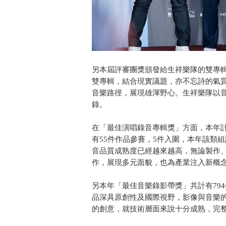
另本屆評審團獎頒發給生祥樂隊的雙專輯
雙專輯，結合現實議題，亦不忘詩的氣
音樂路徑，展現雄渾野心。生祥樂隊以
錄。
在「最佳演唱錄音專輯獎」方面，本年計
有55件作品參賽，5件入圍，本年該類
音品質成熟度已經越來越高，無論製作
作，展現多元面貌，也為產業注入新概
另本年「最佳音樂錄影帶獎」共計有79
品深具原創性及國際視野，影像與音樂
的創意，就技術層面來說十分成熟，完