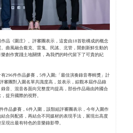
作品《圍庄》。評審團表示，這套由18首歌構成的概念
質。曲風融合龐克、雷鬼、民謠、北管，開創新鮮生動的
音樂創作實踐土地關懷，為我們的時代留下了可貴的紀
有296件作品參賽，5件入圍;「最佳演奏錄音專輯獎」計
組評審團對入圍名單共識度高，並表示，綜觀本屆作品錄
、錄音、混音各面向完整度均提高，部份作品藉由跨國合
念，提升國際的視野。
4件作品參賽，6件入圍，該類組評審團表示，今年入圍作
的結合與配搭，再結合不同媒材的表現手法，展現出高度
整呈現出最有特色的音樂錄影帶。