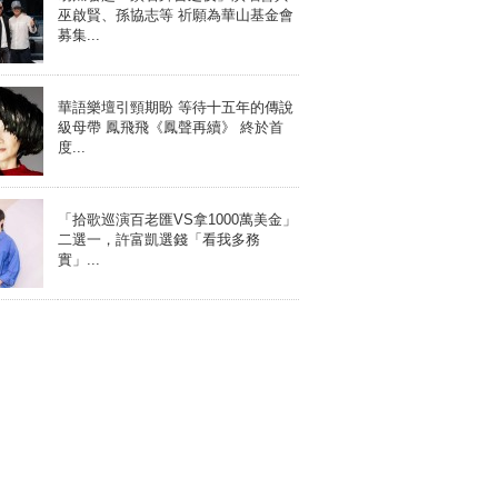
巫啟賢、孫協志等 祈願為華山基金會
募集...
華語樂壇引頸期盼 等待十五年的傳說
級母帶 鳳飛飛《鳳聲再續》 終於首
度...
「拾歌巡演百老匯VS拿1000萬美金」
二選一，許富凱選錢「看我多務
實」...