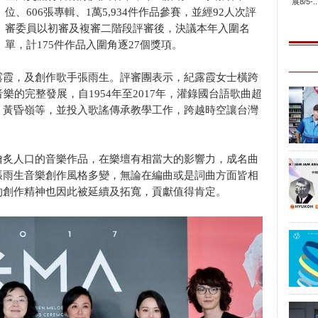
展8/5-..
位、606張專輯、1萬5,934件作品參賽，並經92人次評
審委員以初審及複審二階段評審後，決議本年入圍名
單，計175件作品入圍角逐27個獎項。
露霞，及創作歌手張雨生。評審團表示，紀露霞女士橫跨
樂的完整發展，自1954年至2017年，灌錄國台語歌曲超
、黃昏嶺等，並投入歌謠傳承教學工作，跨越時空讓台灣
膾炙人口的音樂作品，在樂壇有相當大的影響力，成名曲
張雨生音樂創作風格多變，無論在編曲或是詞曲方面皆相
的創作精神也因此被延續及拓寬，貢獻值得肯定。