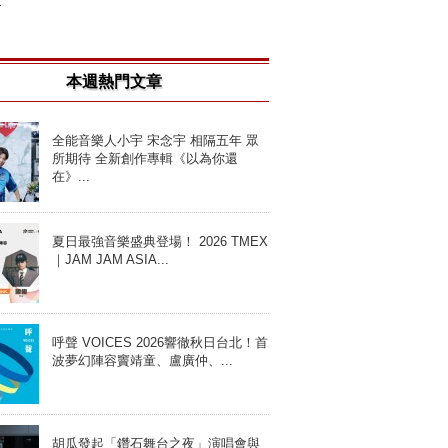
.
本週熱門文章
全能音樂人小宇 宋念宇 相隔五年 眾
所期待 全新創作專輯《以為你還
在》...
夏日最強音樂盛典登場！ 2026 TMEX
｜JAM JAM ASIA...
呼聲 VOICES 2026響徹秋日台北！首
波夢幻陣容竇靖童、盧廣仲、...
胡瓜發起「鑽石舞台之夜」演唱會與