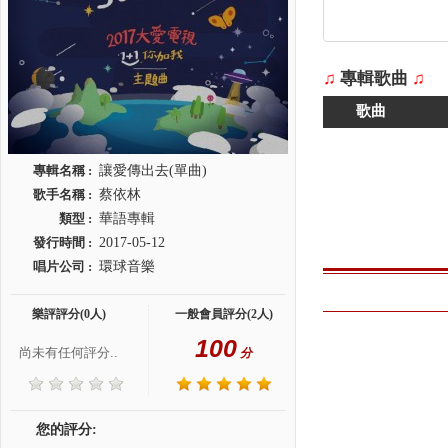
♫
專輯歌曲
♫
歌曲
專輯名稱 :
讓愛傳出去(單曲)
歌手名稱 :
蔡依林
類型 :
華語專輯
發行時間 :
2017-05-12
唱片公司 :
環球音樂
樂評評分(0人)
一般會員評分(2人)
100
尚未有任何評分..
分
您的評分: