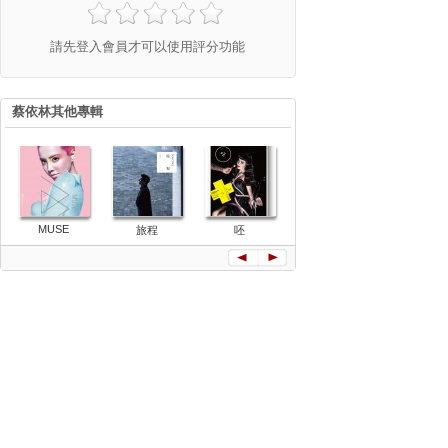
請先登入會員才可以使用評分功能
蔡依林其他專輯
MUSE
旅程
呸
幸福路上(單
什麼什麼(
曲)
曲)