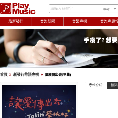
請輸入關鍵字
最新發行
音樂新聞
音樂專欄
音樂專題
首頁
新發行華語專輯
讓愛傳出去(單曲)
專輯介紹
相關