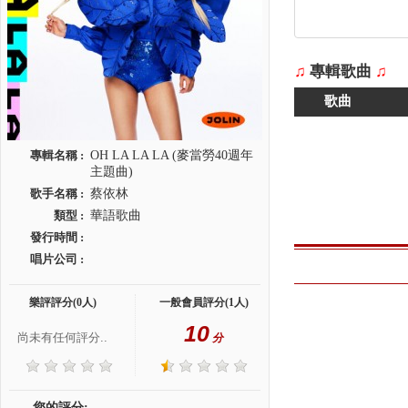
♫
專輯歌曲
♫
歌曲
專輯名稱 :
OH LA LA LA (麥當勞40週年
主題曲)
歌手名稱 :
蔡依林
類型 :
華語歌曲
發行時間 :
唱片公司 :
樂評評分(0人)
一般會員評分(1人)
10
尚未有任何評分..
分
您的評分: