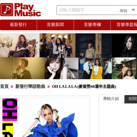
請輸入關鍵字
最新發行
音樂新聞
音樂專欄
音樂專題
首頁
新發行華語歌曲
OH LA LA LA (麥當勞40週年主題曲)
專輯介紹
相關