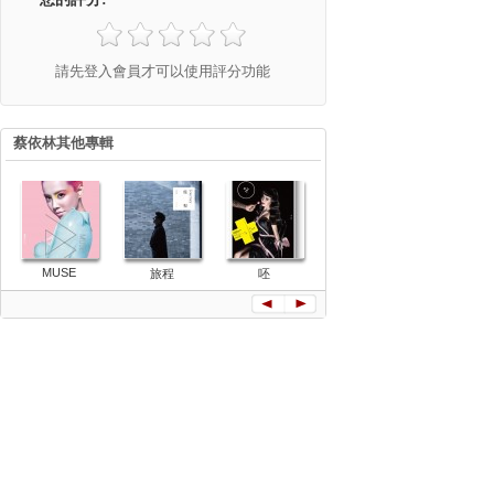
請先登入會員才可以使用評分功能
蔡依林其他專輯
MUSE
旅程
呸
幸福路上(單
讓愛傳出去
曲)
曲)