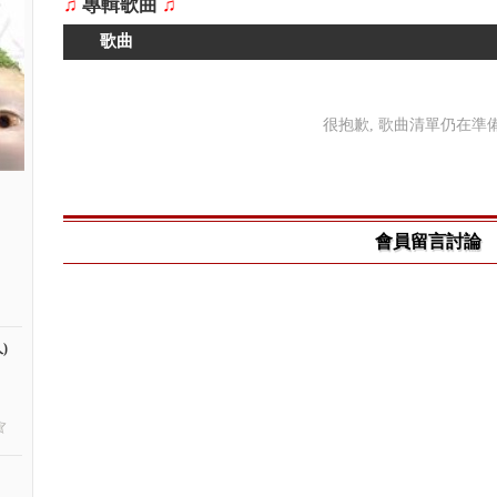
♫
專輯歌曲
♫
歌曲
很抱歉, 歌曲清單仍在準備中
會員留言討論
)