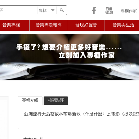
字
專欄作家
音樂專欄
音樂專題報導
發現好聲音
音樂與生活
專輯介紹
相關樂評
亞洲流行天后蔡依林萌爆新歌〈什麼什麼〉是電影《捉妖記