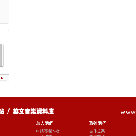
Ugly Beauty
幸福路上(單
讓愛傳出去(單
蔡依林Play世
親愛的對
曲)
曲)
界巡迴演唱會
曲)
加入我們
聯絡我們
申請專欄作者
合作提案