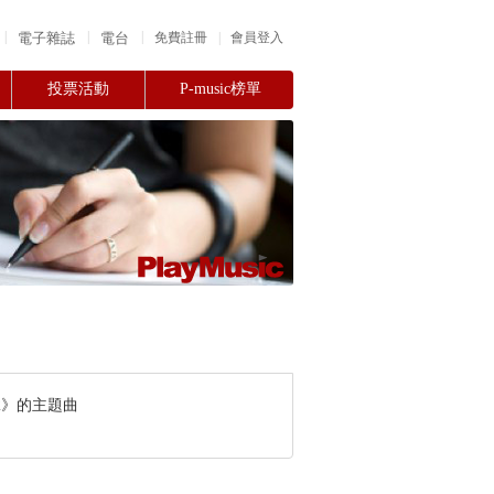
|
|
|
電子雜誌
電台
|
免費註冊
會員登入
投票活動
P-music榜單
2》的主題曲