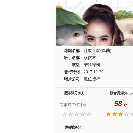
專輯名稱 :
什麼什麼(單曲)
歌手名稱 :
蔡依林
類型 :
華語專輯
發行時間 :
2017-12-29
唱片公司 :
數位發行
樂評評分(0人)
一般會員評分(5人
58
尚未有任何評分..
分
您的評分: