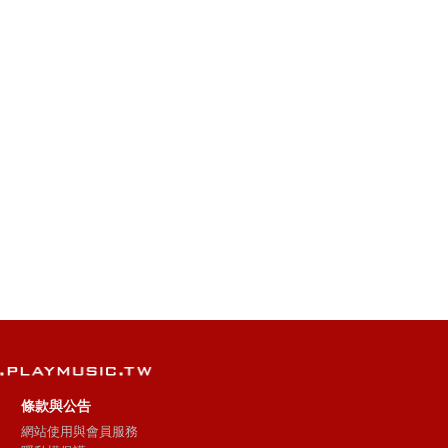
Someday,
OH LA LA LA
Someday,
Oh La La La
OH
象(單
Somewhere
Somewhere
(麥當勞40週
LA（
(單曲)
(Netflix影集
年主題曲)
週年
《此時此刻》
主題曲)
條款與公告
網站使用與會員服務