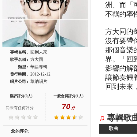
洲、而「
不羈的率
方大同的
沒有要帶
那個音樂的
專輯名稱 :
回到未來
界。「回到
歌手名稱 :
方大同
影響的解
類型 :
華語專輯
發行時間 :
2012-12-12
讓節奏餵
唱片公司 :
華納唱片
回到未來
樂評評分(0人)
一般會員評分(1人)
70
尚未有任何評分..
分
♫
專輯歌
歌曲
您的評分: