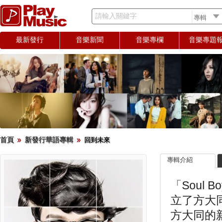
請輸入關鍵字
最新發行
音樂新聞
音樂專欄
音樂專題
首頁
新發行華語專輯
回到未來
專輯介紹
「Soul
立了方大
方大同的