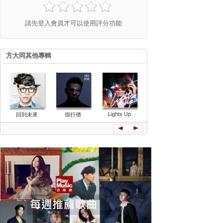
請先登入會員才可以使用評分功能
方大同其他專輯
Lights Up
回到未來
假行僧
危險世界
聽 Listen