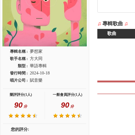
♫
專輯歌曲
♫
歌曲
專輯名稱 :
夢想家
歌手名稱 :
方大同
類型 :
華語專輯
發行時間 :
2024-10-18
唱片公司 :
賦音樂
樂評評分(1人)
一般會員評分(1人)
90
90
分
分
您的評分: