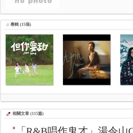
♫ 專輯 (15張)
相關文章 (115篇)
「R&B唱作鬼才」湯令山Ga