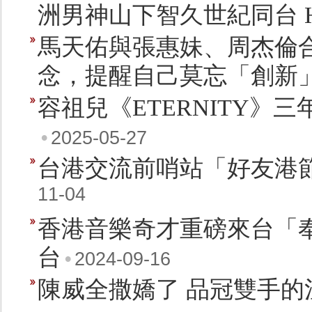
洲男神山下智久世紀同台 H
馬天佑與張惠妹、周杰倫
念，提醒自己莫忘「創新
​容祖兒《ETERNITY》
•
2025-05-27
台港交流前哨站「好友港
11-04
香港音樂奇才重磅來台「奉茶
台
•
2024-09-16
陳威全撒嬌了 品冠雙手的