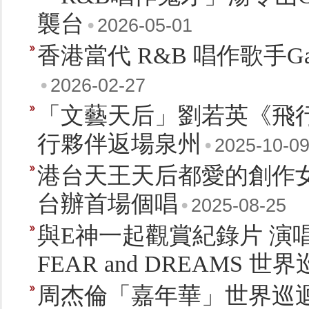
襲台
•
2026-05-01
香港當代 R&B 唱作歌手Ga
•
2026-02-27
「文藝天后」劉若英《飛行
行夥伴返場泉州
•
2025-10-0
港台天王天后都愛的創作女聲moo
台辦首場個唱
•
2025-08-25
與E神一起觀賞紀錄片 演唱
FEAR and DREAMS 
周杰倫「嘉年華」世界巡