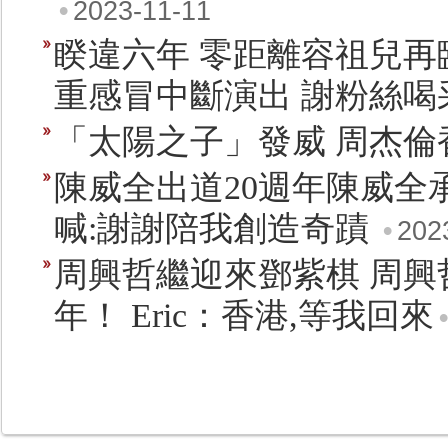
•
2023-11-11
睽違六年 零距離容祖兒再
重感冒中斷演出 謝粉絲喝
「太陽之子」發威 周杰
陳威全出道20週年陳威全
喊:謝謝陪我創造奇蹟
•
202
周興哲繼迎來鄧紫棋 周興
年！ Eric：香港,等我回來
•