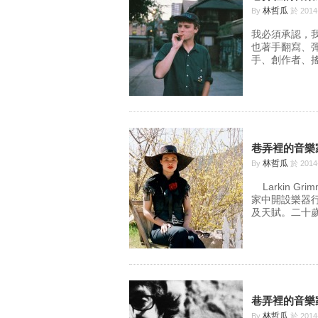
林哲瓜
By
於 2014
我必須承認，
也著手翻寫、彈
手、創作者、搖滾
巷弄裡的音樂家(
林哲瓜
By
於 2014
Larkin 
家中開設樂器行
及天賦。二十歲
巷弄裡的音樂家(
林哲瓜
By
於 2014