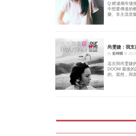
Q:睽違兩年後推
中想要傳達的
樂、非主流音樂
尚雯婕：我支
藍蝴蝶
By
於 2013
這次與尚雯婕的
DOOM 最後
的。當然，與當