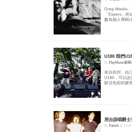
Greg We
「Espers」
數為個人專輯(
U180 我們U
PlayMusic新
By
來自杭州，由
U180，可以
鮮活色彩的樂章
用台語唱爵士音
Patrick
By
於 2014