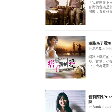
「我在世界不
台灣的音樂是
灣來，看看什麼
迷路為了看海
馬來魔
By
於 2014
網路上爆紅的
琴、古箏、小
中，成為電影《
普莉西雅Prisc
訪
Patrick
By
於 2013