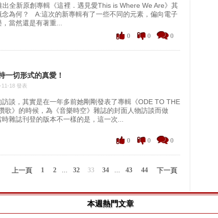
出全新原創專輯《這裡．遇見愛This is Where We Are》其
概念為何？ A:這次的新專輯有了一些不同的元素，偏向電子
，當然還是有著重...
0
0
0
持一切形式的真愛！
-11-18 發表
訪談，其實是在一年多前她剛剛發表了專輯《ODE TO THE
的讚歌》的時候，為《音樂時空》雜誌的封面人物訪談而做
時雜誌刊登的版本不一樣的是，這一次...
0
0
0
1
2
...
32
33
34
...
43
44
上一頁
下一頁
本週熱門文章