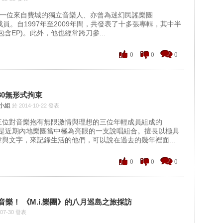
eks，一位來自費城的獨立音樂人、亦曾為迷幻民謠樂團
的成員。自1997年至2009年間，共發表了十多張專輯，其中半
包含EP)。此外，他也經常跨刀參...
0
0
0
180無形式拘束
聞小組
於 2014-10-22 發表
三位對音樂抱有無限激情與理想的三位年輕成員組成的
說是近期內地樂團當中極為亮眼的一支說唱組合。擅長以極具
與文字，來記錄生活的他們，可以說在過去的幾年裡面...
0
0
0
樂！ 《M.i.樂團》的八月巡島之旅採訪
-07-30 發表