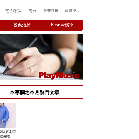
|
|
|
電子雜誌
電台
|
免費註冊
會員登入
投票活動
P-music榜單
本專欄之本月熱門文章
巡演百老匯
000萬美