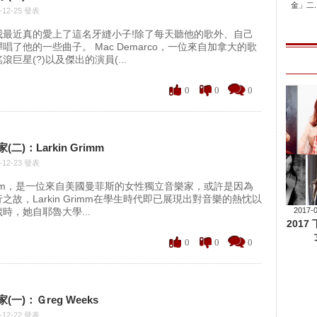
金」二..
-12-25 發表
我最近真的愛上了這名牙縫小子!除了每天聽他的歌外、自己
唱了他的一些曲子。 Mac Demarco，一位來自加拿大的歌
巨星(?)以及傑出的演員(...
0
0
0
二)：Larkin Grimm
-12-23 發表
Grimm，是一位來自美國曼菲斯的女性獨立音樂家，或許是因為
之故，Larkin Grimm在學生時代即已展現出對音樂的熱忱以
時，她自耶魯大學...
2017-
201
0
0
0
一)：Ｇreg Weeks
-12-22 發表