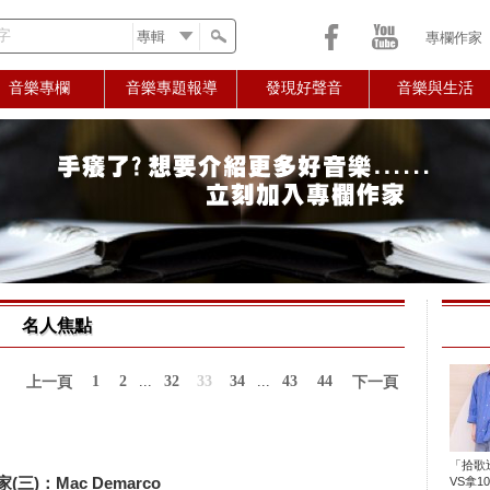
字
專欄作家
音樂專欄
音樂專題報導
發現好聲音
音樂與生活
名人焦點
1
2
...
32
33
34
...
43
44
上一頁
下一頁
「拾歌
三)：Mac Demarco
VS拿1