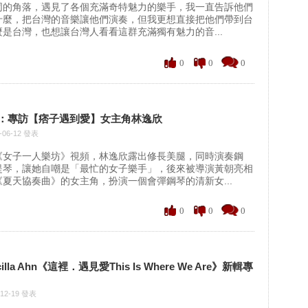
同的角落，遇見了各個充滿奇特魅力的樂手，我一直告訴他們
什麼，把台灣的音樂讓他們演奏，但我更想直接把他們帶到台
是台灣，也想讓台灣人看看這群充滿獨有魅力的音...
0
0
0
：專訪【痞子遇到愛】女主角林逸欣
-06-12 發表
《女子一人樂坊》視頻，林逸欣露出修長美腿，同時演奏鋼
提琴，讓她自嘲是「最忙的女子樂手」，後來被導演黃朝亮相
夏天協奏曲》的女主角，扮演一個會彈鋼琴的清新女...
0
0
0
illa Ahn《這裡．遇見愛This Is Where We Are》新輯專
-12-19 發表