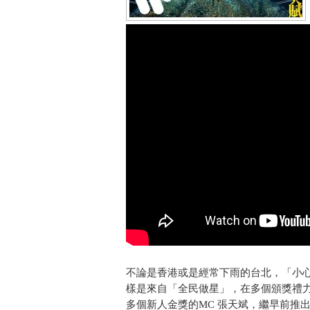
不論是香港或是經常下雨的台北，「小
樣是來自「全民做星」，在多個頒獎禮力壓Mi
多個新人金獎的MC 張天斌，繼早前推