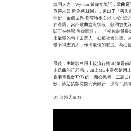
填詞人之一Wyman 黃偉文填詞，歌曲
良善末日 問為何就到」，道出了「善與
部份「全個世界 都有地板 別不小心 
在過癮。當然歌曲愈近後段，歌詞愈更深
閻王在轉彎 等你面談」、「祝你盡量長
用最毒的句子去罵人，在這社會失衡、
鬱不得志的人，作出最佳的發洩、為心
最後，由於歌曲用上較流行搖滾(像是前
主題曲的正邪感)，加上MC本身都是用
香港電視台TXB 的「溏心風暴」主題曲
歌，該惡搞版竟能完美融合，沒有半點
By 香港人mRa