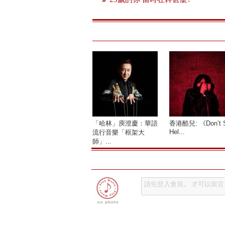
「哈林」庾澄慶：華語
香港酷兒: 《Don’t 
Hel...
流行音樂「框架大
師」...