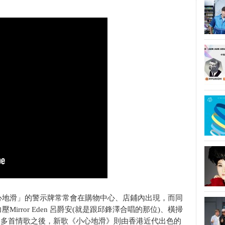
心地滑」的警示牌常常會在購物中心、店鋪內出現，而同
rror Eden 呂爵安(就是跟邱鋒澤合唱的那位)、橫掃
出多首情歌之後，新歌《小心地滑》則由香港近代出色的