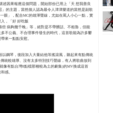
是講述因果報應這個問題，開始部份已用上「天 想我善良
惡」的主題，當然個人認為最令人津津樂道的當然是副歌
望少一眼」，配合MC的雄渾聲線，尤如在罵人小心一點，實
入，「好 好吃飯
壽些 病夠幾千晚」等，絕對是不帶髒話、不粗魯，但能
太多不公義、不合理事件發生的時代，這首歌能為許多鬱
靈帶來一點點安慰。
段以鋼琴，後段加入大量結他等搖滾風，聽起來有點傳統
上傳統較雄厚、沒有太多特別技巧聲線，有人將歌曲放到
(就像有點台灣8點檔那種較為土的劇集)的MV換成這首
違和感。