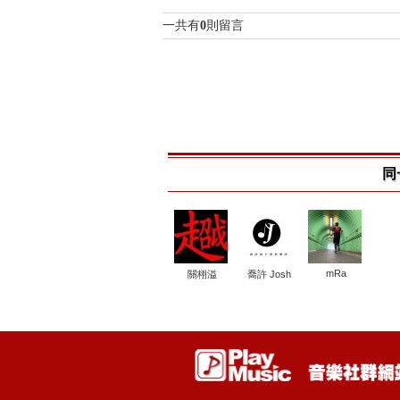
一共有
0
則留言
同
mRa
關栩溢
喬許 Josh