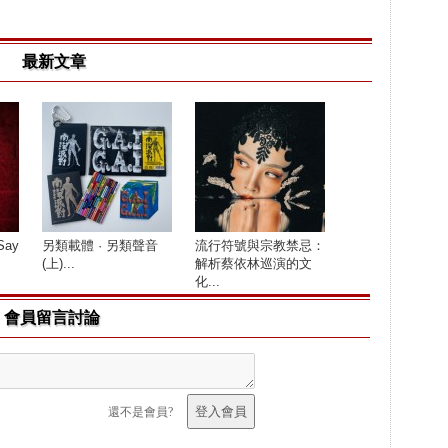
最新文章
Say
另類載體 · 另類聲音
流行符號與宗教禁忌：
(上)...
解析蔡依林巡演的文
化...
會員留言討論
還不是會員?