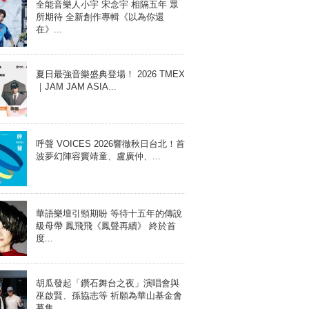
全能音樂人小宇 宋念宇 相隔五年 眾
所期待 全新創作專輯《以為你還
在》...
夏日最強音樂盛典登場！ 2026 TMEX
｜JAM JAM ASIA...
呼聲 VOICES 2026響徹秋日台北！首
波夢幻陣容竇靖童、盧廣仲、...
華語樂壇引頸期盼 等待十五年的傳說
級母帶 鳳飛飛《鳳聲再續》 終於首
度...
胡瓜發起「鑽石舞台之夜」演唱會與
巫啟賢、孫協志等 祈願為華山基金會
募集...