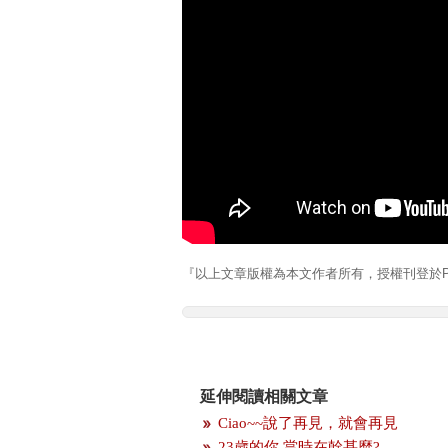
『以上文章版權為本文作者所有，授權刊登於Pla
延伸閱讀相關文章
Ciao~~說了再見，就會再見
23歲的你 當時在幹甚麼?