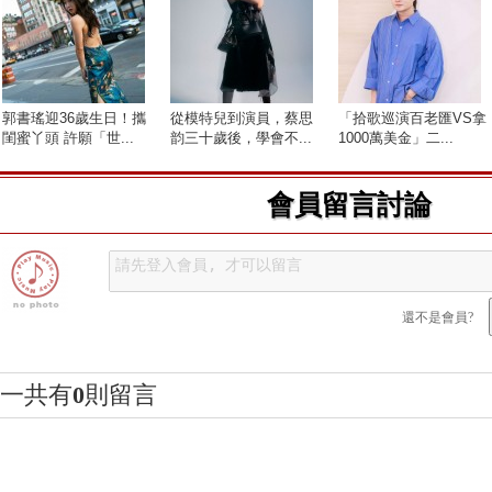
郭書瑤迎36歲生日！攜
​從模特兒到演員，蔡思
「拾歌巡演百老匯VS拿
閨蜜丫頭 許願「世...
韵三十歲後，學會不...
1000萬美金」二...
會員留言討論
還不是會員?
一共有
0
則留言