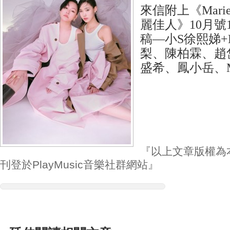
來信附上《Marie C
麗佳人》10月號
稿––小S徐熙娣+
梨、陳柏霖、趙
盛希、鳳小岳、Me
『以上文章版權為
刊登於PlayMusic音樂社群網站』