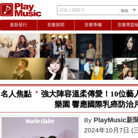
請輸入關鍵字
最新發行
音樂新聞
音樂專欄
音樂專題
名人焦點
強大陣容溫柔傳愛！10位藝
樂園 響應國際乳癌防治
PlayMusic
By
2024年10月7日 (三