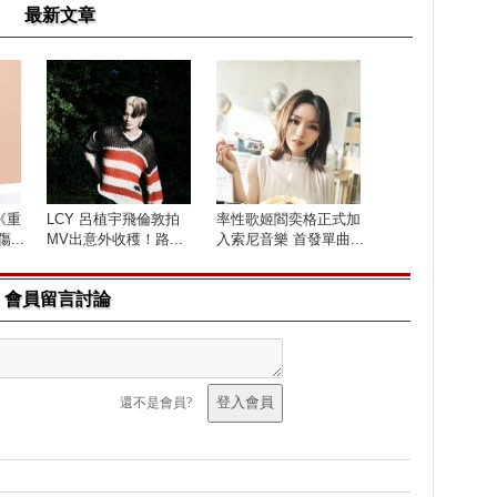
最新文章
《重
LCY 呂植宇飛倫敦拍
率性歌姬閻奕格正式加
...
MV出意外收穫！路...
入索尼音樂 首發單曲...
會員留言討論
還不是會員?