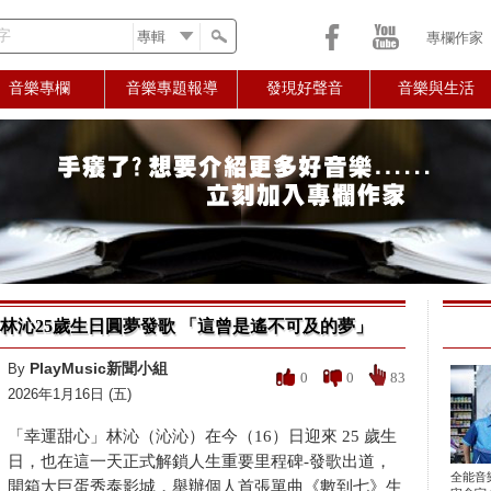
字
專欄作家
音樂專欄
音樂專題報導
發現好聲音
音樂與生活
林沁25歲生日圓夢發歌 「這曾是遙不可及的夢」
PlayMusic新聞小組
By
0
0
83
2026年1月16日 (五)
「幸運甜心」林沁（沁沁）在今（16）日迎來 25 歲生
日，也在這一天正式解鎖人生重要里程碑-發歌出道，
全能音
開箱大巨蛋秀泰影城，舉辦個人首張單曲《數到七》生