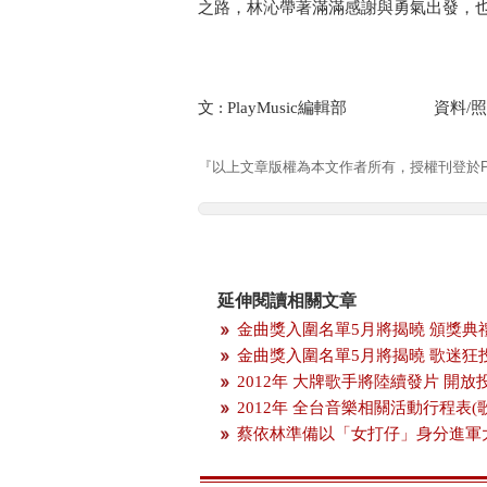
之路，林沁帶著滿滿感謝與勇氣出發，
文 : PlayMusic編輯部 資料/照
『以上文章版權為本文作者所有，授權刊登於Pla
延伸閱讀相關文章
金曲獎入圍名單5月將揭曉 頒獎典
金曲獎入圍名單5月將揭曉 歌迷狂
2012年 大牌歌手將陸續發片 開
2012年 全台音樂相關活動行程表(
蔡依林準備以「女打仔」身分進軍