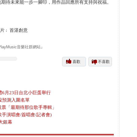
也期待未來能一步一腳印，用作品回應所有支持與祝福。
片 : 首湛創意
yMusic音樂社群網站』
喜歡
不喜歡
禮6月23日台北小巨蛋舉行
投預測入圍名單
放投票「最期待那位歌手專輯」
歌手演唱會/簽唱會/記者會)
大銀幕