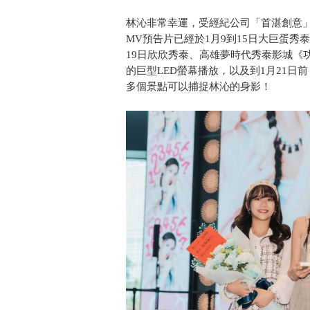
林沁非常幸運，受經紀公司「首湛創意
MV預告片已經於1月9到15日大巨蛋秀
19日欣欣秀泰、高雄夢時代秀泰影城《
的巨型LED螢幕播放，以及到1月21日
多個景點可以捕捉林沁的身影！