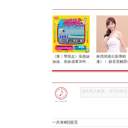
《東！帶我走》張惠妹
林琇琪推出新專輯
妹妹、表妹成軍30年...
逢》！ 錄音室觸景傷
一共有
0
則留言