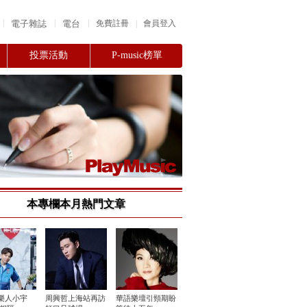
|
|
|
電子雜誌
電台
|
免費註冊
會員登入
投票活動
P-music榜單
本專欄本月熱門文章
樂人小宇
周興哲上海站再訪
華語樂壇引頸期盼