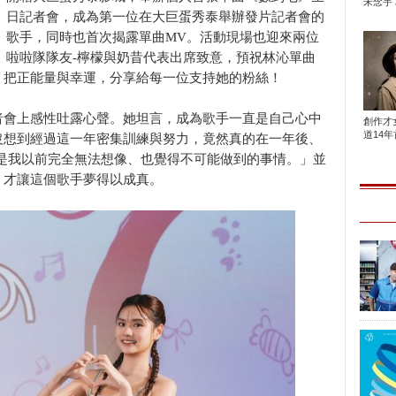
宋念宇 
日記者會，成為第一位在大巨蛋秀泰舉辦發片記者會的
歌手，同時也首次揭露單曲MV。活動現場也迎來兩位
啦啦隊隊友-檸檬與奶昔代表出席致意，預祝林沁單曲
》把正能量與幸運，分享給每一位支持她的粉絲！
者會上感性吐露心聲。她坦言，成為歌手一直是自己心中
創作才
道14年首
沒想到經過這一年密集訓練與努力，竟然真的在一年後、
這是我以前完全無法想像、也覺得不可能做到的事情。」並
，才讓這個歌手夢得以成真。