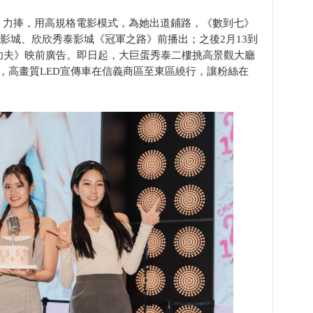
」力捧，用高規格電影模式，為她出道鋪路，《數到七》
泰影城、欣欣秀泰影城《冠軍之路》前播出；之後2月13到
功夫》映前廣告。即日起，大巨蛋秀泰二樓挑高景觀大廳
前，高畫質LED宣傳車在信義商區至東區繞行，讓粉絲在