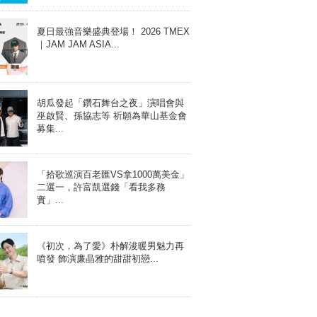
夏日最強音樂盛典登場！ 2026 TMEX
｜JAM JAM ASIA...
胡瓜發起「鑽石舞台之夜」演唱會與
巫啟賢、孫協志等 祈願為華山基金會
募集...
「拾歌巡演百老匯VS拿1000萬美金」
二選一，許富凱選錢「看我多務
實」...
《初次，為了愛》朴解浚暖男魅力再
噴發 飾演廉晶雅的甜甜初戀...