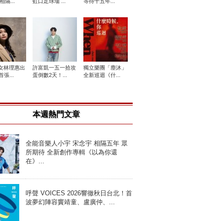
相隔...
虹口足球場 ...
等待十五年...
女林理惠出
許富凱一五一拾攻
獨立樂團「塵沐」
張...
蛋倒數2天！...
全新巡迴《什...
本週熱門文章
全能音樂人小宇 宋念宇 相隔五年 眾
所期待 全新創作專輯《以為你還
在》...
呼聲 VOICES 2026響徹秋日台北！首
波夢幻陣容竇靖童、盧廣仲、...