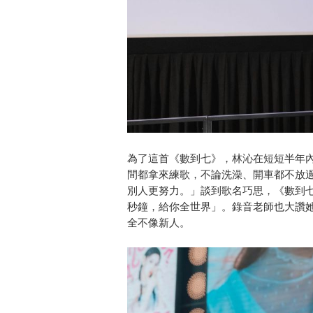
為了這首《數到七》，林沁在短短半年
間都拿來練歌，不論洗澡、開車都不放
別人更努力。」談到歌名巧思，《數到七
秒鐘，給你全世界」。錄音老師也大讚
全不像新人。