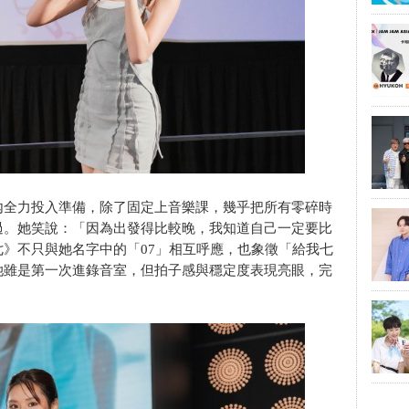
內全力投入準備，除了固定上音樂課，幾乎把所有零碎時
過。她笑說：「因為出發得比較晚，我知道自己一定要比
》不只與她名字中的「07」相互呼應，也象徵「給我七
她雖是第一次進錄音室，但拍子感與穩定度表現亮眼，完