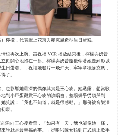
右）檸檬，代表獻上花束與麥克風造型生日蛋糕。
情也再次上演。當祝福 VCR 播放結束後，檸檬與奶昔
人立刻開心地抱在一起。檸檬與奶昔隨後牽著她走到影城
型生日蛋糕」，祝福她發片一飛沖天、牢牢拿穩麥克風，
不得了。
歡、也影響她最深的偶像其實是王心凌。她透露，想當歌
特地到小巨蛋觀賞王心凌的演唱會，整場幾乎從頭哭到
，她笑說：「我也不知道，就是很感動。」那份被音樂深
的初衷。
天能夠向王心凌看齊，「如果有一天，我也能像她一樣，
我來說就是最幸福的事。」從啦啦隊女孩到正式踏上歌手