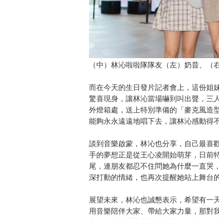
（中）林沁啦啦隊隊友（左）奶昔、（
而在今天的生日發片記者會上，這份姐妹
驚喜現身，讓林沁當場嚇到叫出聲，三
外燈箱處，送上特別準備的「麥克風造
能夠永永遠遠地唱下去，讓林沁感動得
談到音樂啟蒙，林沁也分享，自己最喜
手的夢想正是從王心凌開始萌芽，日前
尾，連朋友都忍不住問她為什麼一直哭
深打動的情緒，也再次提醒她站上舞台
展望未來，林沁也誠懇表示，希望有一
用音樂陪伴大家、帶給大家力量，那對