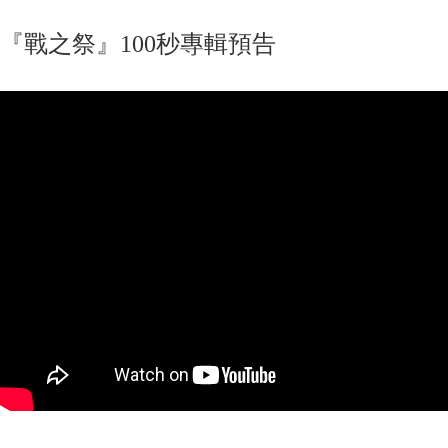
『戰之祭』100秒專輯預告