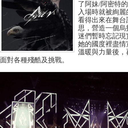
了阿妹/阿密特
入場時就被絢麗
看得出來在舞台
思，營造一個烏
迷們暫時忘記現
她的國度裡盡情
溫暖與力量後，
面對各種殘酷及挑戰。