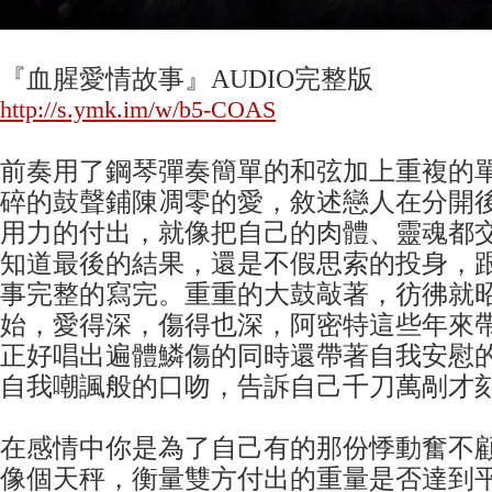
『血腥愛情故事』AUDIO完整版
http://s.ymk.im/w/b5-COAS
前奏用了鋼琴彈奏簡單的和弦加上重複的
碎的鼓聲鋪陳凋零的愛，敘述戀人在分開
用力的付出，就像把自己的肉體、靈魂都
知道最後的結果，還是不假思索的投身，
事完整的寫完。重重的大鼓敲著，彷彿就
始，愛得深，傷得也深，阿密特這些年來
正好唱出遍體鱗傷的同時還帶著自我安慰
自我嘲諷般的口吻，告訴自己千刀萬剮才
在感情中你是為了自己有的那份悸動奮不
像個天秤，衡量雙方付出的重量是否達到