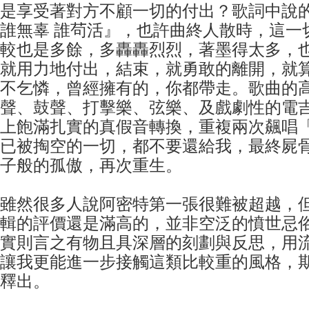
是享受著對方不顧一切的付出？歌詞中說的
誰無辜 誰茍活』，也許曲終人散時，這一
較也是多餘，多轟轟烈烈，著墨得太多，
就用力地付出，結束，就勇敢的離開，就
不乞憐，曾經擁有的，你都帶走。歌曲的
聲、鼓聲、打擊樂、弦樂、及戲劇性的電
上飽滿扎實的真假音轉換，重複兩次飆唱
已被掏空的一切，都不要還給我，最終屍
子般的孤傲，再次重生。
雖然很多人說阿密特第一張很難被超越，
輯的評價還是滿高的，並非空泛的憤世忌
實則言之有物且具深層的刻劃與反思，用
讓我更能進一步接觸這類比較重的風格，
釋出。