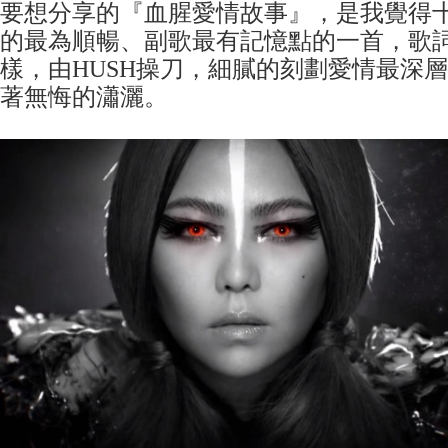
要想分享的『血腥愛情故事』，是我覺得
的最為順暢、副歌最有記憶點的一首，歌
樣，由HUSH操刀，細膩的刻劃愛情最深
著無悔的瀟灑。