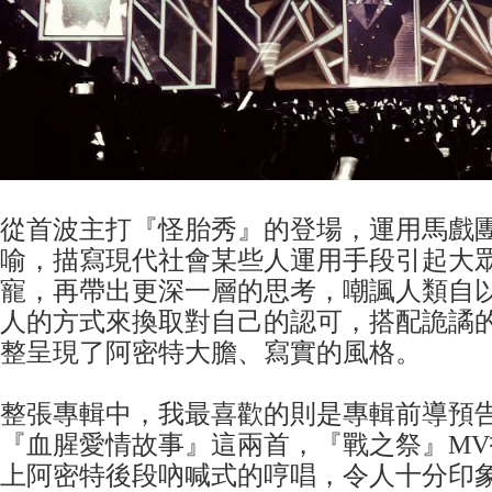
從首波主打『怪胎秀』的登場，運用馬戲
喻，描寫現代社會某些人運用手段引起大
寵，再帶出更深一層的思考，嘲諷人類自
人的方式來換取對自己的認可，搭配詭譎
整呈現了阿密特大膽、寫實的風格。
整張專輯中，我最喜歡的則是專輯前導預
『血腥愛情故事』這兩首，『戰之祭』M
上阿密特後段吶喊式的哼唱，令人十分印