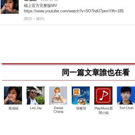
補上官方完整版MV
https://www.youtube.com/watch?v=5O7hdU7ptmY#t=185
讚(0)
•
噓(0)
同一篇文章誰也在看
Leo Jay
Danial
Ted Chuh
葛瑞絲
徐敏瑄
PlayMusic新
Chang
聞小組