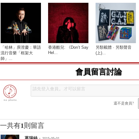
「哈林」庾澄慶：華語
香港酷兒: 《Don’t Say
另類載體 · 另類聲音
Hel...
流行音樂「框架大
(上)...
師」...
會員留言討論
還不是會員?
一共有
1
則留言
葛瑞絲
•
2015-05-01