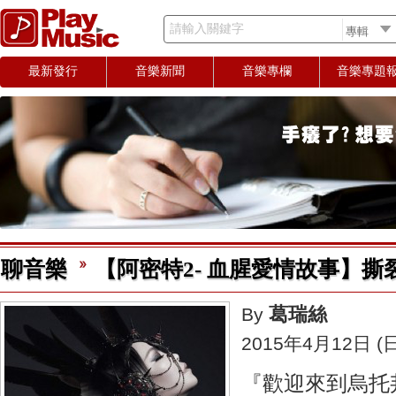
請輸入關鍵字
最新發行
音樂新聞
音樂專欄
音樂專題
聊音樂
【阿密特2- 血腥愛情故事】
葛瑞絲
By
2015年4月12日 (日
『歡迎來到烏托