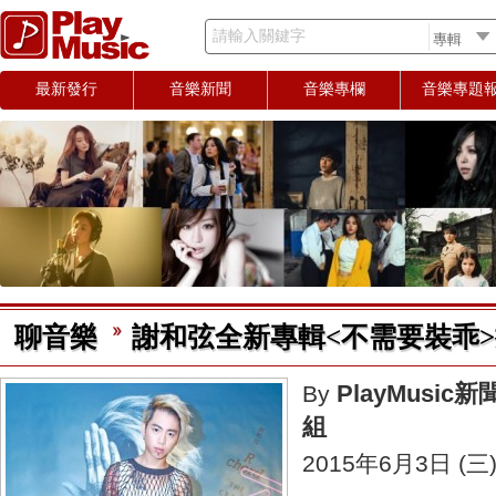
請輸入關鍵字
最新發行
音樂新聞
音樂專欄
音樂專題
聊音樂
謝和弦全新專輯<不需要裝乖
PlayMusic新
By
組
2015年6月3日 (三