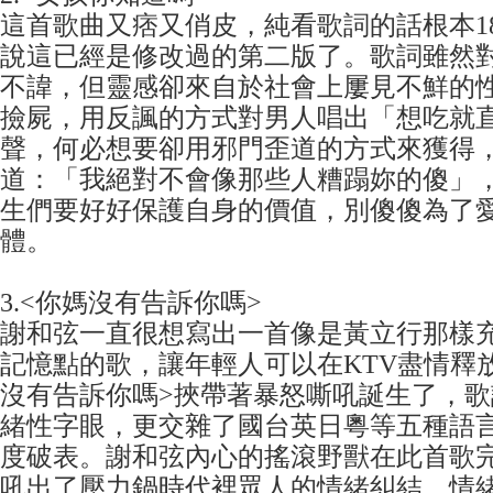
這首歌曲又痞又俏皮，純看歌詞的話根本1
說這已經是修改過的第二版了。歌詞雖然
不諱，但靈感卻來自於社會上屢見不鮮的
撿屍，用反諷的方式對男人唱出「想吃就
聲，何必想要卻用邪門歪道的方式來獲得
道：「我絕對不會像那些人糟蹋妳的傻」
生們要好好保護自身的價值，別傻傻為了
體。
3.<你媽沒有告訴你嗎>
謝和弦一直很想寫出一首像是黃立行那樣
記憶點的歌，讓年輕人可以在KTV盡情釋
沒有告訴你嗎>挾帶著暴怒嘶吼誕生了，
緒性字眼，更交雜了國台英日粵等五種語
度破表。謝和弦內心的搖滾野獸在此首歌
吼出了壓力鍋時代裡眾人的情緒糾結，情