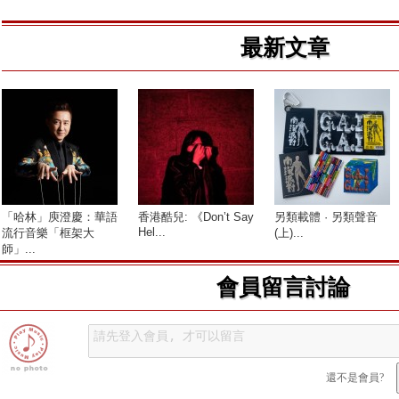
最新文章
「哈林」庾澄慶：華語
香港酷兒: 《Don’t Say
另類載體 · 另類聲音
Hel...
流行音樂「框架大
(上)...
師」...
會員留言討論
還不是會員?