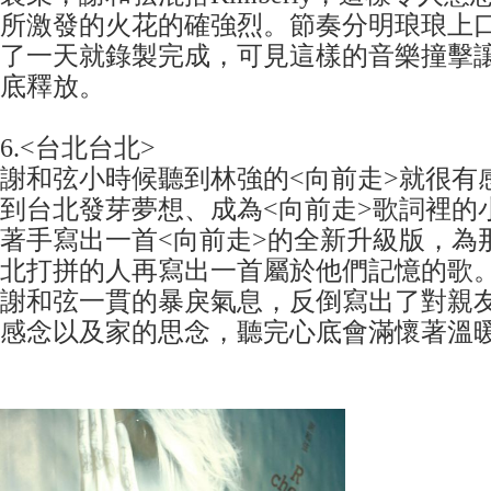
所激發的火花的確強烈。
節奏分明琅琅上
了一天就錄製完成，可見這樣的音樂撞擊
底釋放。
6.<台北台北>
謝和弦小時候聽到林強的<向前走>就很有
到台北發芽夢想、成為<向前走>歌詞裡的
著手寫出一首<向前走>的全新升級版，為
北打拼的人再寫出一首屬於他們記憶的歌
謝和弦一貫的暴戾氣息，反倒寫出了對親
感念以及家的思念，聽完心底會滿懷著溫