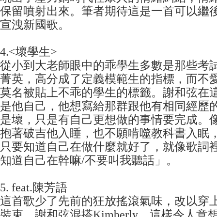
保留噴射出來。筆者期待這是一首可以繼
宣洩新國歌。
4.<壞學生>
從小到大老師眼中的乖學生多數是那些考
菁英，高分成了定義模範生的指標，而不
莫名被貼上不乖的學生的標籤。謝和弦在
是他自己，他想寫給那群跟他有相同經歷
是壞，只是有自己更想做的事情要完成。
抱著破吉他入睡，也不願啃噬教科書入眠
只要知道自己在做什麼就好了，就像歌詞
知道自己在幹嘛/不要叫我聽話」。
5.
feat.陳芳語
這首歌少了先前的狂放搖滾氣味，改以穿
裝束，謝和弦混搭Kimberly，這樣令人