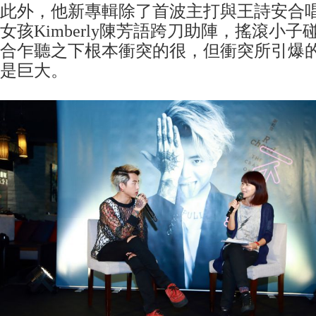
此外，他新專輯除了首波主打與王詩安合
女孩Kimberly陳芳語跨刀助陣，搖滾小
合乍聽之下根本衝突的很，但衝突所引爆
是巨大。