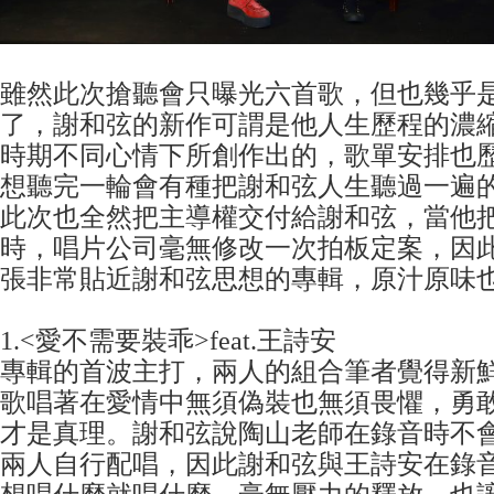
雖然此次搶聽會只曝光六首歌，但也幾乎
了，謝和弦的新作可謂是他人生歷程的濃縮
時期不同心情下所創作出的，歌單安排也
想聽完一輪會有種把謝和弦人生聽過一遍
此次也全然把主導權交付給謝和弦，當他把
時，唱片公司毫無修改一次拍板定案，因此
張非常貼近謝和弦思想的專輯，原汁原味
1.<愛不需要裝乖>feat.王詩安
專輯的首波主打，兩人的組合筆者覺得新
歌唱著在愛情中無須偽裝也無須畏懼，勇
才是真理。謝和弦說陶山老師在錄音時不
兩人自行配唱，因此謝和弦與王詩安在錄