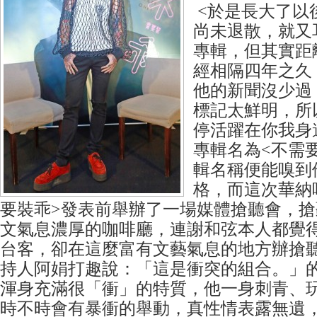
<於是長大了以
尚未退散，就又
專輯，但其實距
經相隔四年之久
他的新聞沒少過
標記太鮮明，所
停活躍在你我身
專輯名為<不需
輯名稱便能嗅到
格，而這次華納
要裝乖>發表前舉辦了一場媒體搶聽會，
文氣息濃厚的咖啡廳，連謝和弦本人都覺
台客，卻在這麼富有文藝氣息的地方辦搶
持人阿娟打趣說：「這是衝突的組合。」
渾身充滿很「衝」的特質，他一身刺青、
時不時會有暴衝的舉動，真性情表露無遺