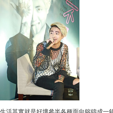
生活其實就是好壞參半各種面向鎔鑄成一