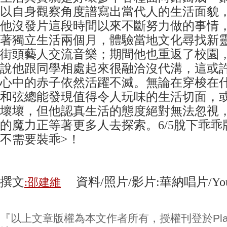
以自身觀察角度譜寫出當代人的生活面貌
他沒發片這段時間以來不斷努力做的事情
著獨立生活兩個月，體驗當地文化尋找新
街頭藝人交流音樂；期間他也重返了校園
說他跟同學相處起來很融洽沒代溝，這或
心中的赤子依然活躍不滅。無論在穿梭在
和弦總能發現值得令人玩味的生活切面，
壞壞，但他認真生活的態度絕對無法忽視
的魔力正等著更多人去探索。6/5脫下乖乖
不需要裝乖>！
撰文
資料/照片/影片:華納唱片/You
:邵建維
『以上文章版權為本文作者所有，授權刊登於Play