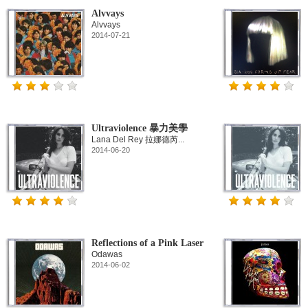
Alvvays
Alvvays
2014-07-21
Ultraviolence 暴力美學
Lana Del Rey 拉娜德芮...
2014-06-20
Reflections of a Pink Laser
Odawas
2014-06-02