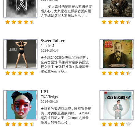
受人崇拜的樂團在台前總是震
懾人心，尤其是在狂躁的音樂紛擾
之下總是搞得大家無法自己，...
Sweet Talker
Jessie J
2014-10-14
★全球2400萬張專輯/單曲銷售，
全英音樂獎/葛萊美肯定的英國流
行女歌手 ★強打推薦：與樂壇安
娜公主Ariana G...
LP1
FKA Twigs
2014-09-10
★綿延的孤絕與渴望，唯有置身絕
境，才得以直視的純粹。 ★2014
超高注目新人王，Grimes之後最
受矚目的異色女伶 ...