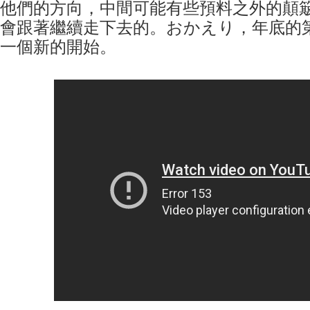
他們的方向，中間可能有些預料之外的顛
會跟著繼續走下去的。おかえり，年底的第
一個新的開始。