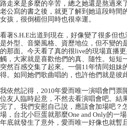
路走來是多麼的辛苦，總之她還是熬過來
老公寫的書之後，就更了解到她這段時間
女孩，很倒楣但同時也很幸運。
看著S.H.E出道到現在，好像變了很多但
是外型、音樂風格、資歷地位，但不變的
的那面。今天看了真的很live的現場直播
觸，大家就是喜歡他們的真、隨性。短短
突然百感交集了起來。一個11年情同姐妹
得。如同她們歌曲唱的，也許他們就是彼
我依然記得，2010年愛而唯一演唱會門票
位友人臨時起意，不然去看演唱會吧。結
完了。我們安慰自己說，應該會加場吧？
場，台北小巨蛋就那麼One and Only的
年底就發生了意外，愛而唯一好像也就暫