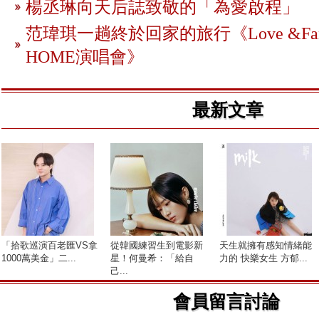
楊丞琳向天后誌致敬的「為愛啟程」
范瑋琪一趟終於回家的旅行《Love &FanF
HOME演唱會》
最新文章
「拾歌巡演百老匯VS拿
從韓國練習生到電影新
天生就擁有感知情緒能
1000萬美金」二...
星！何曼希：「給自
力的 快樂女生 方郁...
己...
會員留言討論