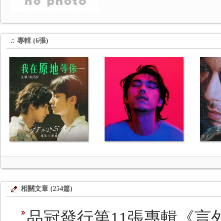
♫ 專輯 (6張)
相關文章 (254篇)
品冠發行第11張專輯《言