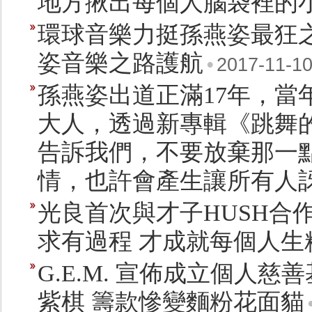
地方揪出每個人腦袋裡的小瘋狂
環球音樂力挺孫燕姿最狂之
姿音樂之路護航
•
2017-11-1
孫燕姿出道正滿17年，當
大人，透過新專輯《跳舞
告訴我們，不要放棄那一
情，也許會產生讓所有人
光良首次與才子HUSH合
求有過程 才成就每個人生
G.E.M. 宣佈成立個人
紫棋 籌款慘變麵粉花面貓