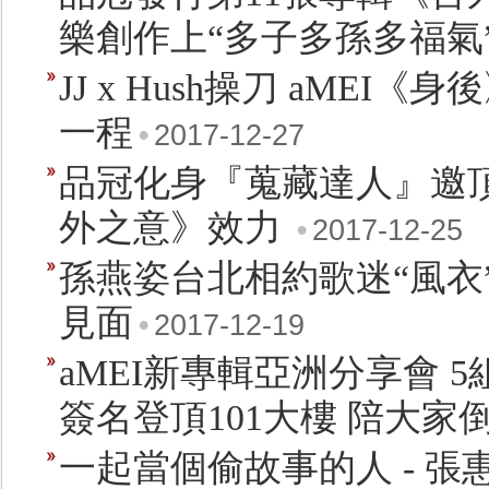
樂創作上“多子多孫多福氣
JJ x Hush操刀 aME
一程
•
2017-12-27
品冠化身『蒐藏達人』邀
外之意》效力
•
2017-12-25
孫燕姿台北相約歌迷“風衣”
見面
•
2017-12-19
aMEI新專輯亞洲分享會 
簽名登頂101大樓 陪大家倒
一起當個偷故事的人 - 張