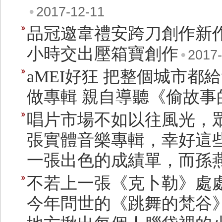
•
2017-12-11
品冠邀韋禮安跨刀創作新作
小時交出壓箱寶創作
•
2017-
aMEI好狂 把整個城市都
做專輯 親自導聽《偷故事
唱片市場不如以往風光，眾
張實體音樂專輯，幸好這
一張出色的成績單，而孫
不若上一張《克卜勒》處
今年問世的《跳舞的梵谷