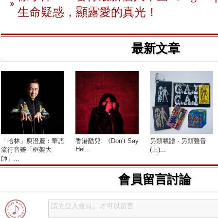
生命疑惑，顯露愛的真光！
最新文章
「哈林」庾澄慶：華語
香港酷兒: 《Don’t Say
另類載體 · 另類聲音
Hel...
流行音樂「框架大
(上)...
師」...
會員留言討論