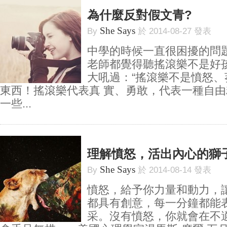
為什麼反對假文青?
She Says
By
於 2014-08-27 發表
中學的時候一直很困擾的問
老師都覺得聽搖滾樂不是好
大吼過：“搖滾樂不是憤怒
東西！搖滾樂代表真 實、勇敢，代表一種自由
一些...
理解憤怒，活出內心的獅
She Says
By
於 2014-08-14 發表
憤怒，給予你力量和動力，
都具有創意，每一分鐘都能
采。沒有憤怒，你就會在不