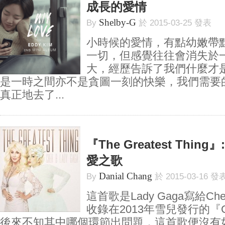
成長的愛情
Shelby-G
By
於 2015-03-25 發表
小時候的愛情，有點幼嫩帶
一切，但感覺往往會消失於一
大，經歷告訴了我們什麼才
是一時之間亦不是貪圖一刻的快樂，我們需要
真正地去了...
『The Greatest Thi
愛之歌
Danial Chang
By
於 2015-03-16 發
這首歌是Lady Gaga寫給Ch
收錄在2013年雪兒發行的『Clos
後來不知其中哪個環節出問題，這首歌便沒有