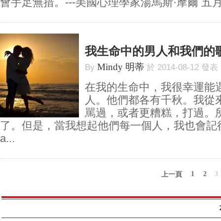
會手足無措。---美國心理學家湯馬斯·摩爾 五月天
我生命中的男人和我們的
Mindy 明蒂
By
於 2014-08-12 發表
在我的生命中，我很幸運能
人。他們都各有千秋。我從
駡過，或者更糟糕，打過。
了。但是，當我想起他們每一個人，我也會記得
a...
1
2
3
上一頁