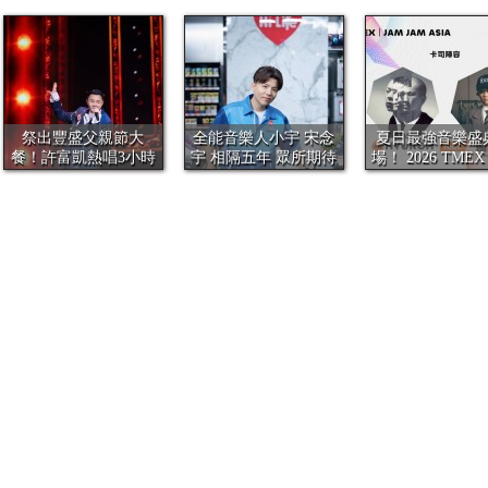
祭出豐盛父親節大
全能音樂人小宇 宋念
夏日最強音樂盛
餐！許富凱熱唱3小時
宇 相隔五年 眾所期待
場！ 2026 TMEX｜
共40首歌、...
全新...