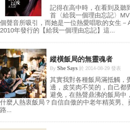
記得在高中時，在看到及聽
首〈給我一個理由忘記〉M
個聲音所吸引，而她是一位熱愛唱歌的女生－A-
2010年發行的【給我一個理由忘記】這...
縱橫飯局的無靈魂者
She Says
By
於 2014-08-29 發表
其實我對各種飯局滿抵觸，
邊，皮笑肉不笑的，自己都
避免，在熱聲鼎沸的飯局中
什麼人熱衷飯局？自信自傲的中老年精英男、
路...