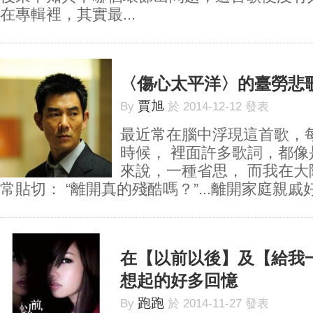
在專輯裡，其實最...
〈傷心太平洋〉的臺勞悲
賈旭
By
於 2014-12-12 發表
最近常在腦中浮現這首歌，
時候， 裡面許多歌詞，都
來說，一種省思， 而我在
常貼切： “離開真的殘酷嗎？”...離開家庭親戚好
在【以前以後】及【給我
想起的好多回憶
跑跑
By
於 2014-11-27 發表